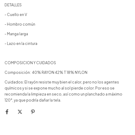
DETALLES
- Cuello en V
- Hombro común
- Manga larga
- Lazo en la cintura
COMPOSICION Y CUIDADOS
Composición: 40% RAYON 42% T 18% NYLON
Cuidados: El rayón resiste muy bien el calor, pero no los agentes
químicos y si se expone mucho al sol pierde color. Por eso se
recomienda la limpieza en seco, así como un planchado a máximo
120°, ya que podría dañar la tela.