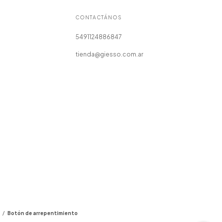
CONTACTÁNOS
5491124886847
tienda@giesso.com.ar
/
Botón de arrepentimiento