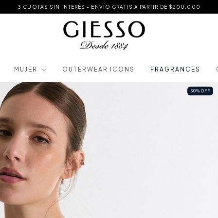
3 CUOTAS SIN INTERÉS - ENVÍO GRATIS A PARTIR DE $200.000
MUJER
OUTERWEAR ICONS
FRAGRANCES
30
%
OFF