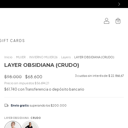
0
GIFT CARDS
Inicio
.
MUJER
.
INVIERNO MUJER 26
.
Layers
.
LAYER OBSIDIANA (CRUDO)
LAYER OBSIDIANA (CRUDO)
$98.000
$68.600
3
cuotas sin interés de
$ 22.866,67
Precio sin impuestos
$56.694,21
$61.740
con
Transferencia o depósito bancario
Envío gratis
superando los
$200.000
LAYER OBSIDIANA:
CRUDO