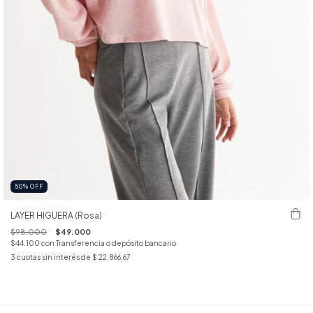
50
%
OFF
LAYER HIGUERA (Rosa)
$98.000
$49.000
$44.100
con
Transferencia o depósito bancario
3
cuotas sin interés de
$ 22.866,67