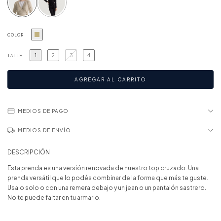
COLOR
1
2
3
4
TALLE
MEDIOS DE PAGO
MEDIOS DE ENVÍO
DESCRIPCIÓN
Esta prenda es una versión renovada de nuestro top cruzado. Una
prenda versátil que lo podés combinar de la forma que más te guste.
Usalo solo o con una remera debajo y un jean o un pantalón sastrero.
No te puede faltar en tu armario.