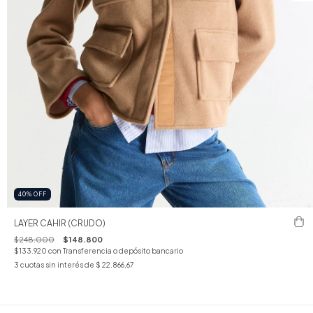
40
%
OFF
LAYER CAHIR (CRUDO)
$248.000
$148.800
$133.920
con
Transferencia o depósito bancario
3
cuotas sin interés de
$ 22.866,67