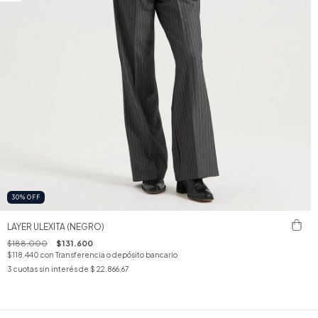
30
%
OFF
LAYER ULEXITA (NEGRO)
$188.000
$131.600
$118.440
con
Transferencia o depósito bancario
3
cuotas sin interés de
$ 22.866,67