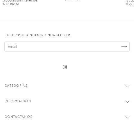
3
cuotas sin interés de
3
cuo
$ 22.866,67
$ 22.
SUSCRIBITE A NUESTRO NEWSLETTER
CATEGORÍAS
INFORMACIÓN
CONTACTÁNOS