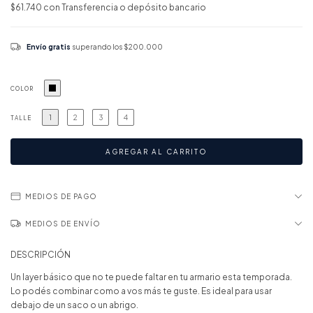
$61.740
con
Transferencia o depósito bancario
Envío gratis
superando los
$200.000
COLOR
1
2
3
4
TALLE
MEDIOS DE PAGO
MEDIOS DE ENVÍO
DESCRIPCIÓN
Un layer básico que no te puede faltar en tu armario esta temporada.
Lo podés combinar como a vos más te guste. Es ideal para usar
debajo de un saco o un abrigo.