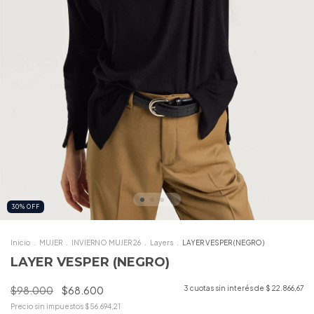
30
%
OFF
Inicio
.
MUJER
.
INVIERNO MUJER 26
.
Layers
.
LAYER VESPER (NEGRO)
LAYER VESPER (NEGRO)
$98.000
$68.600
3
cuotas sin interés de
$ 22.866,67
Precio sin impuestos
$56.694,21