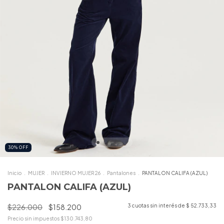
30
%
OFF
Inicio
.
MUJER
.
INVIERNO MUJER 26
.
Pantalones
.
PANTALON CALIFA (AZUL)
PANTALON CALIFA (AZUL)
$226.000
$158.200
3
cuotas sin interés de
$ 52.733,33
Precio sin impuestos
$130.743,80