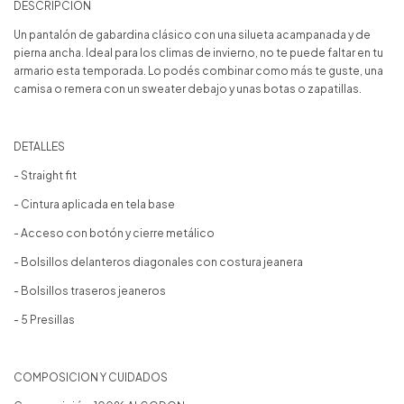
DESCRIPCIÓN
Un pantalón de gabardina clásico con una silueta acampanada y de
pierna ancha. Ideal para los climas de invierno, no te puede faltar en tu
armario esta temporada. Lo podés combinar como más te guste, una
camisa o remera con un sweater debajo y unas botas o zapatillas.
DETALLES
- Straight fit
- Cintura aplicada en tela base
- Acceso con botón y cierre metálico
- Bolsillos delanteros diagonales con costura jeanera
- Bolsillos traseros jeaneros
- 5 Presillas
COMPOSICION Y CUIDADOS