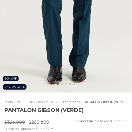
20
%
OFF
ENVÍO GRATIS
Inicio
.
MUJER
.
INVIERNO MUJER 26
.
Pantalones
.
PANTALON GIBSON (VERDE)
PANTALON GIBSON (VERDE)
$326.000
$260.800
3
cuotas sin interés de
$ 86.933,33
Precio sin impuestos
$215.537,19