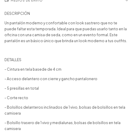
MEDIOS DE ENVÍO
DESCRIPCIÓN
Un pantalón moderno y confortable con look sastrero que no te
puede faltar esta temporada. Ideal para que puedas usarlo tanto en la
oficina con una camisa de seda, como en un evento formal. Este
pantalón es un básico único que brinda un look moderno a tus outfits.
DETALLES
- Cintura en tela basede de 4 cm
- Acceso delantero con cierre y gancho pantalonero
- 5 presillas en total
- Corte recto
- Bolsillos delanteros inclinados de 1 vivo, bolsas de bolsillos en tela
camisera
- Bolsillo trasero de 1 vivo y medialunas, bolsas de bolsillos en tela
camisera