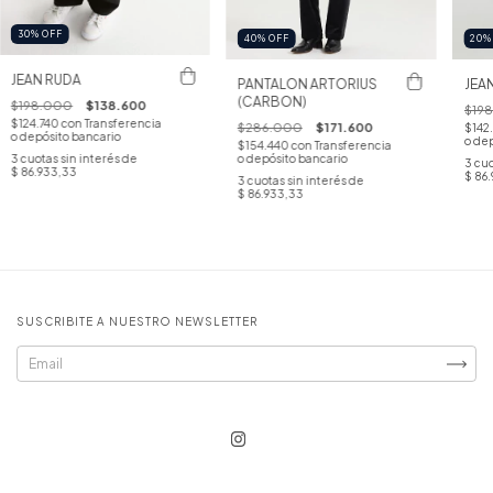
30
%
OFF
40
%
OFF
20
JEAN RUDA
PANTALON ARTORIUS
JEAN
(CARBON)
$198.000
$138.600
$19
$124.740
con
Transferencia
$286.000
$171.600
$142
o depósito bancario
o dep
$154.440
con
Transferencia
3
cuotas sin interés de
o depósito bancario
3
cuo
$ 86.933,33
$ 86
3
cuotas sin interés de
$ 86.933,33
SUSCRIBITE A NUESTRO NEWSLETTER