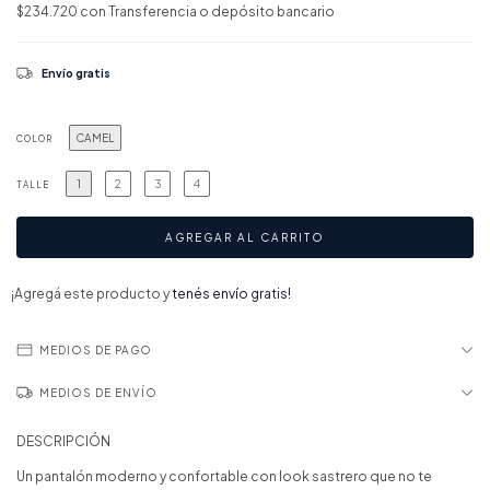
$234.720
con
Transferencia o depósito bancario
Envío gratis
CAMEL
COLOR
1
2
3
4
TALLE
¡Agregá este producto y
tenés envío gratis!
MEDIOS DE PAGO
MEDIOS DE ENVÍO
DESCRIPCIÓN
Un pantalón moderno y confortable con look sastrero que no te