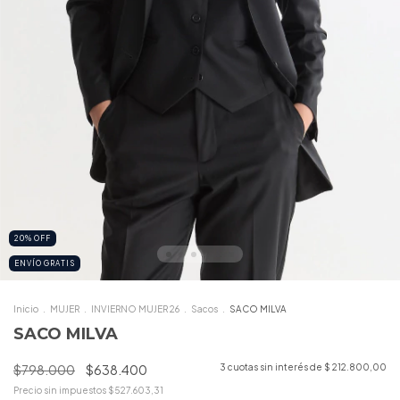
20
%
OFF
ENVÍO GRATIS
Inicio
.
MUJER
.
INVIERNO MUJER 26
.
Sacos
.
SACO MILVA
SACO MILVA
$798.000
$638.400
3
cuotas sin interés de
$ 212.800,00
Precio sin impuestos
$527.603,31