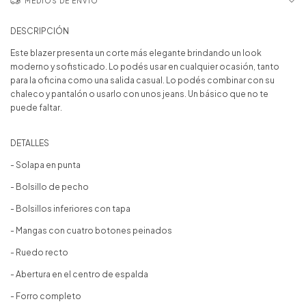
MEDIOS DE ENVÍO
DESCRIPCIÓN
Este blazer presenta un corte más elegante brindando un look
moderno y sofisticado. Lo podés usar en cualquier ocasión, tanto
para la oficina como una salida casual. Lo podés combinar con su
chaleco y pantalón o usarlo con unos jeans. Un básico que no te
puede faltar.
DETALLES
- Solapa en punta
- Bolsillo de pecho
- Bolsillos inferiores con tapa
- Mangas con cuatro botones peinados
- Ruedo recto
- Abertura en el centro de espalda
- Forro completo