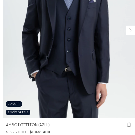
20
%
OFF
ENVÍO GRATIS
AMBO LYTTELTON (AZUL)
$1.298.000
$1.038.400