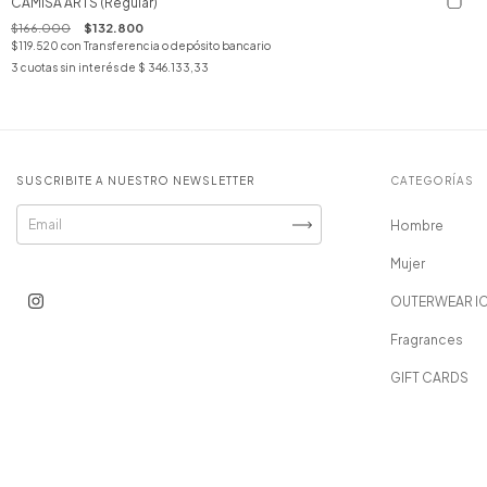
CAMISA ARTS (Regular)
$166.000
$132.800
$119.520
con
Transferencia o depósito bancario
3
cuotas sin interés de
$ 346.133,33
SUSCRIBITE A NUESTRO NEWSLETTER
CATEGORÍAS
Hombre
Mujer
OUTERWEAR I
Fragrances
GIFT CARDS