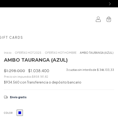
0
GIFT CARDS
Inicio
.
OFERTAS HOT 2025
.
OFERTAS HOT HOMBRE
.
AMBO TAURANGA (AZUL)
AMBO TAURANGA (AZUL)
$1.298.000
$1.038.400
3
cuotas sin interés de
$ 346.133,33
Precio sin impuestos
$858.181,82
$934.560
con
Transferencia o depósito bancario
Envío gratis
COLOR