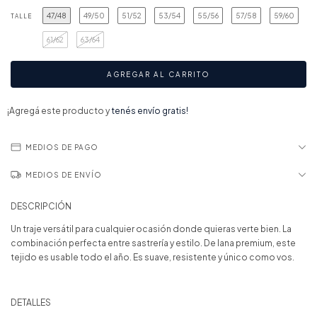
47/48
49/50
51/52
53/54
55/56
57/58
59/60
TALLE
61/62
63/64
¡Agregá este producto y
tenés envío gratis!
MEDIOS DE PAGO
MEDIOS DE ENVÍO
DESCRIPCIÓN
Un traje versátil para cualquier ocasión donde quieras verte bien. La
combinación perfecta entre sastrería y estilo. De lana premium, este
tejido es usable todo el año. Es suave, resistente y único como vos.
DETALLES