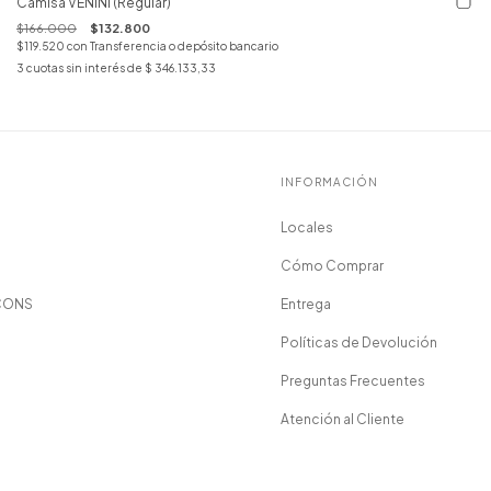
Camisa VENINI (Regular)
$166.000
$132.800
$119.520
con
Transferencia o depósito bancario
3
cuotas sin interés de
$ 346.133,33
INFORMACIÓN
Locales
Cómo Comprar
CONS
Entrega
Políticas de Devolución
Preguntas Frecuentes
Atención al Cliente