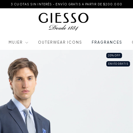
3 CUOTAS SIN INTERÉS - ENVÍO GRATIS A PARTIR DE $200.000
MUJER
OUTERWEAR ICONS
FRAGRANCES
20
%
OFF
ENVÍO GRATIS