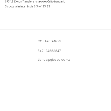
$934.560
con
Transferencia o depósito bancario
3
cuotas sin interés de
$ 346.133,33
CONTACTÁNOS
5491124886847
tienda@giesso.com.ar