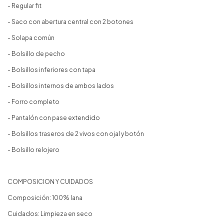
- Regular fit
- Saco con abertura central con 2 botones
- Solapa común
- Bolsillo de pecho
- Bolsillos inferiores con tapa
- Bolsillos internos de ambos lados
- Forro completo
- Pantalón con pase extendido
- Bolsillos traseros de 2 vivos con ojal y botón
- Bolsillo relojero
COMPOSICION Y CUIDADOS
Composición: 100% lana
Cuidados: Limpieza en seco