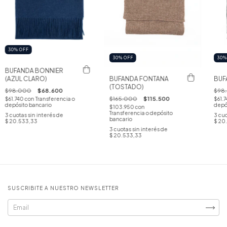
30
%
OFF
30
%
OFF
30
BUFANDA BONNIER
(AZUL CLARO)
BUFANDA FONTANA
BUF
(TOSTADO)
$98.000
$68.600
$98
$165.000
$115.500
$61.740
con
Transferencia o
$61.
depósito bancario
depó
$103.950
con
Transferencia o depósito
3
cuotas sin interés de
3
cuo
bancario
$ 20.533,33
$ 20
3
cuotas sin interés de
$ 20.533,33
SUSCRIBITE A NUESTRO NEWSLETTER