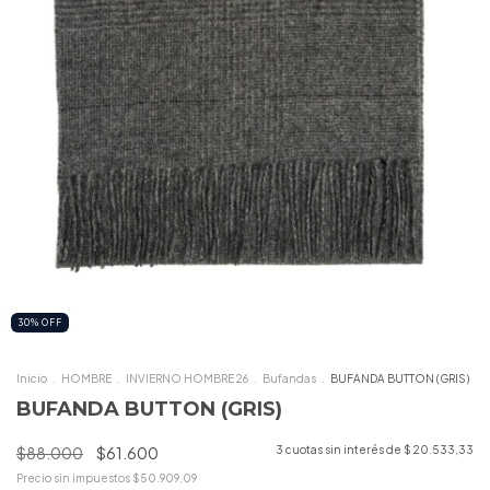
30
%
OFF
Inicio
.
HOMBRE
.
INVIERNO HOMBRE 26
.
Bufandas
.
BUFANDA BUTTON (GRIS)
BUFANDA BUTTON (GRIS)
$88.000
$61.600
3
cuotas sin interés de
$ 20.533,33
Precio sin impuestos
$50.909,09