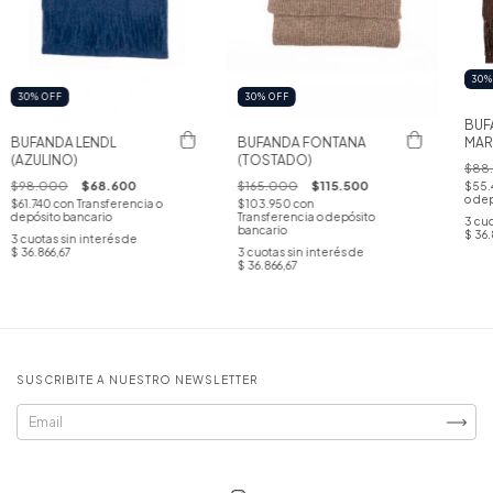
30
30
%
OFF
30
%
OFF
BUF
MAR
BUFANDA LENDL
BUFANDA FONTANA
(AZULINO)
(TOSTADO)
$88
$98.000
$68.600
$165.000
$115.500
$55.
o dep
$61.740
con
Transferencia o
$103.950
con
depósito bancario
Transferencia o depósito
3
cuo
bancario
$ 36.
3
cuotas sin interés de
$ 36.866,67
3
cuotas sin interés de
$ 36.866,67
SUSCRIBITE A NUESTRO NEWSLETTER