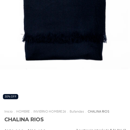
30
%
OFF
Inicio
.
HOMBRE
.
INVIERNO HOMBRE 26
.
Bufandas
.
CHALINA RIOS
CHALINA RIOS