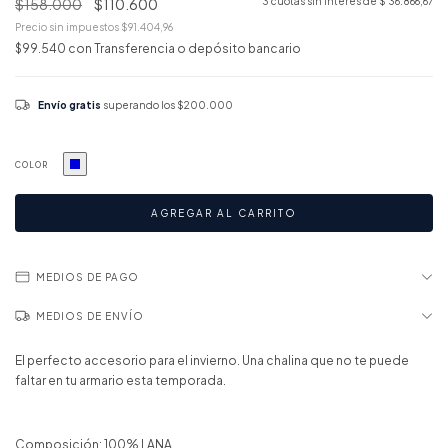
$158.000
$110.600
3
cuotas sin interés de
$ 36.866,67
Precio sin impuestos
$91.404,96
$99.540
con
Transferencia o depósito bancario
Envío gratis
superando los
$200.000
COLOR
MEDIOS DE PAGO
MEDIOS DE ENVÍO
El perfecto accesorio para el invierno. Una chalina que no te puede
faltar en tu armario esta temporada.
Composición: 100% LANA