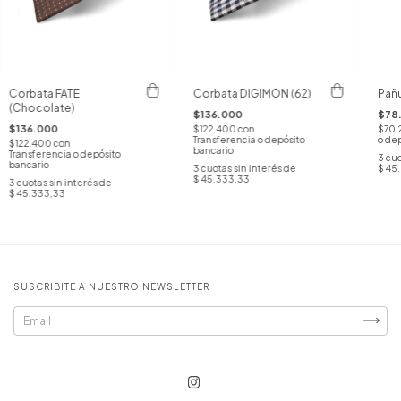
Corbata FATE
Corbata DIGIMON (62)
Pañ
(Chocolate)
$136.000
$78
$136.000
$122.400
con
$70
Transferencia o depósito
o dep
$122.400
con
bancario
Transferencia o depósito
3
cuo
bancario
3
cuotas sin interés de
$ 45
$ 45.333,33
3
cuotas sin interés de
$ 45.333,33
SUSCRIBITE A NUESTRO NEWSLETTER