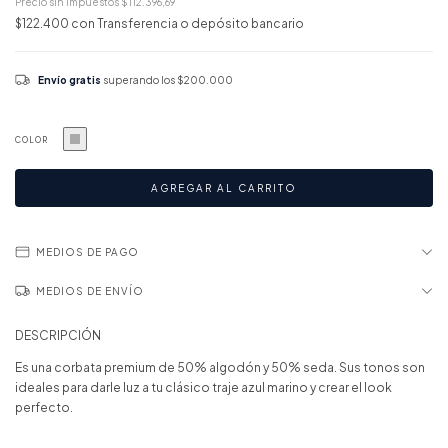
Precio sin impuestos
$112.396,69
$122.400
con
Transferencia o depósito bancario
Envío gratis
superando los
$200.000
COLOR
MEDIOS DE PAGO
MEDIOS DE ENVÍO
DESCRIPCIÓN
Es una corbata premium de 50% algodón y 50% seda. Sus tonos son
ideales para darle luz a tu clásico traje azul marino y crear el look
perfecto.