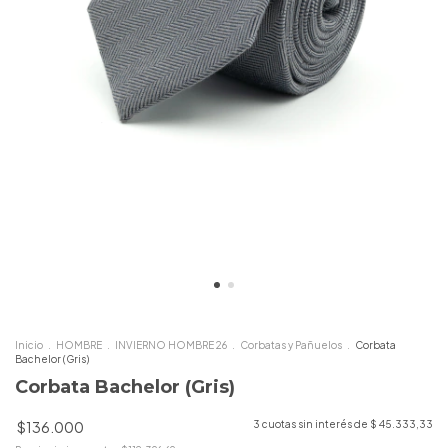
Inicio
.
HOMBRE
.
INVIERNO HOMBRE 26
.
Corbatas y Pañuelos
.
Corbata
Bachelor (Gris)
Corbata Bachelor (Gris)
$136.000
3
cuotas sin interés de
$ 45.333,33