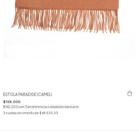
ESTOLA PARADISE (CAMEL)
$158.000
$142.200
con
Transferencia o depósito bancario
3
cuotas sin interés de
$ 69.533,33