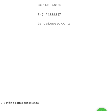
CONTACTÁNOS
5491124886847
tienda@giesso.com.ar
/
Botón de arrepentimiento