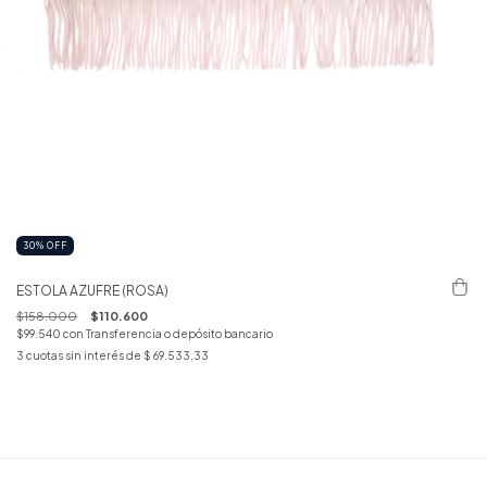
30
%
OFF
ESTOLA AZUFRE (ROSA)
$158.000
$110.600
$99.540
con
Transferencia o depósito bancario
3
cuotas sin interés de
$ 69.533,33