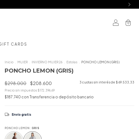
0
GIFT CARDS
Inicio
.
MUJER
.
INVIERNO MUJER 26
.
Estolas
.
PONCHO LEMON (GRIS)
PONCHO LEMON (GRIS)
$298.000
$208.600
3
cuotas sin interés de
$ 69.533,33
Precio sin impuestos
$172.396,69
$187.740
con
Transferencia o depósito bancario
Envío gratis
PONCHO LEMON:
GRIS