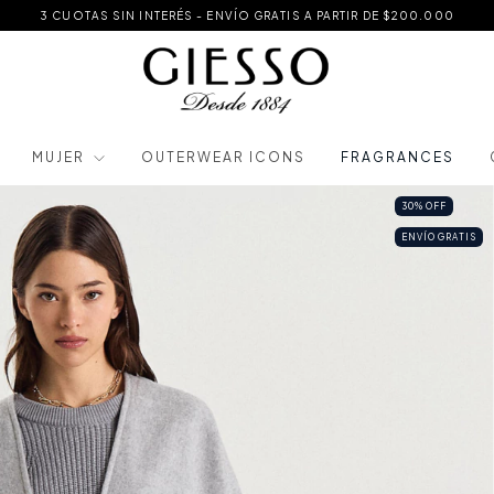
3 CUOTAS SIN INTERÉS - ENVÍO GRATIS A PARTIR DE $200.000
MUJER
OUTERWEAR ICONS
FRAGRANCES
30
%
OFF
ENVÍO GRATIS