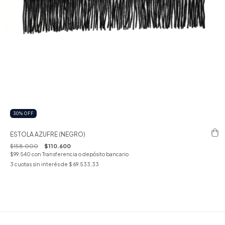
30
%
OFF
ESTOLA AZUFRE (NEGRO)
$158.000
$110.600
$99.540
con
Transferencia o depósito bancario
3
cuotas sin interés de
$ 69.533,33