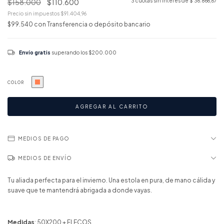
$158.000
$110.600
3
cuotas sin interés de
$ 36.866,67
Precio sin impuestos
$91.404,96
$99.540
con
Transferencia o depósito bancario
Envío gratis
superando los
$200.000
COLOR
MEDIOS DE PAGO
MEDIOS DE ENVÍO
Tu aliada perfecta para el invierno. Una estola en pura, de mano cálida y
suave que te mantendrá abrigada a donde vayas.
Medidas
: 50X200 + FLECOS