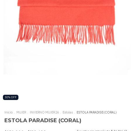
30
%
OFF
Inicio
.
MUJER
.
INVIERNO MUJER 26
.
Estolas
.
ESTOLA PARADISE (CORAL)
ESTOLA PARADISE (CORAL)