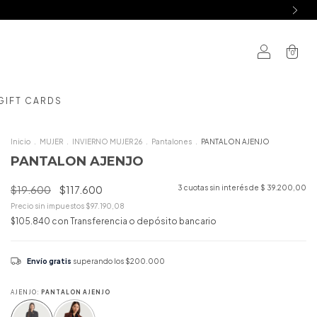
0
GIFT CARDS
Inicio
.
MUJER
.
INVIERNO MUJER 26
.
Pantalones
.
PANTALON AJENJO
PANTALON AJENJO
$19.600
$117.600
3
cuotas sin interés de
$ 39.200,00
Precio sin impuestos
$97.190,08
$105.840
con
Transferencia o depósito bancario
Envío gratis
superando los
$200.000
AJENJO:
PANTALON AJENJO