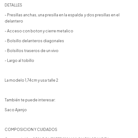
DETALLES
- Presillas anchas, una presilla en la espalda y dos presillas en el
delantero
- Acceso con boton y cierre metalico
- Bolsillo delanteros diagonales
- Bolsillos traseros de un vivo
- Largo al tobillo
La modelo 1,74cm y usa talle 2
También te puede interesar:
Saco Ajenjo
COMPOSICION Y CUIDADOS