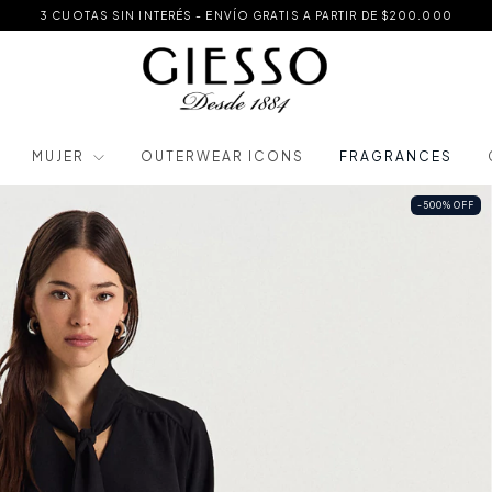
3 CUOTAS SIN INTERÉS - ENVÍO GRATIS A PARTIR DE $200.000
MUJER
OUTERWEAR ICONS
FRAGRANCES
-500
%
OFF