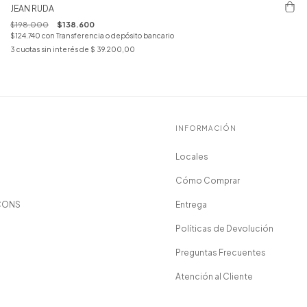
JEAN RUDA
$198.000
$138.600
$124.740
con
Transferencia o depósito bancario
3
cuotas sin interés de
$ 39.200,00
INFORMACIÓN
Locales
Cómo Comprar
CONS
Entrega
Políticas de Devolución
Preguntas Frecuentes
Atención al Cliente