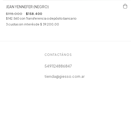
JEAN YENNEFER (NEGRO)
$198.000
$158.400
$142.560
con
Transferencia o depósito bancario
3
cuotas sin interés de
$ 39.200,00
CONTACTÁNOS
5491124886847
tienda@giesso.com.ar