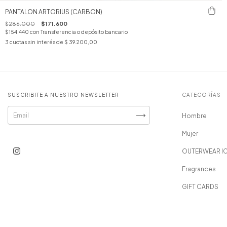
PANTALON ARTORIUS (CARBON)
$286.000
$171.600
$154.440
con
Transferencia o depósito bancario
3
cuotas sin interés de
$ 39.200,00
SUSCRIBITE A NUESTRO NEWSLETTER
CATEGORÍAS
Hombre
Mujer
OUTERWEAR I
Fragrances
GIFT CARDS