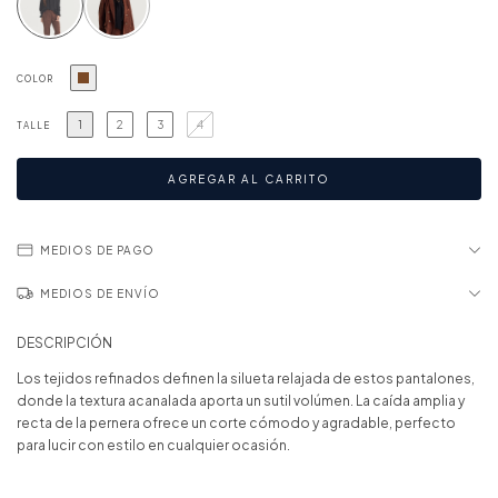
COLOR
1
2
3
4
TALLE
MEDIOS DE PAGO
MEDIOS DE ENVÍO
DESCRIPCIÓN
Los tejidos refinados definen la silueta relajada de estos pantalones,
donde la textura acanalada aporta un sutil volúmen. La caída amplia y
recta de la pernera ofrece un corte cómodo y agradable, perfecto
para lucir con estilo en cualquier ocasión.