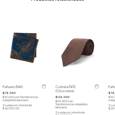
Pañuelo BAKI
Corbata FATE
Pañ
(Chocolate)
$78.000
$78
$136.000
$70.200
con
Transferencia
$70
o depósito bancario
o dep
$122.400
con
Transferencia o depósito
3
cuotas sin interés de
3
cuo
bancario
$ 26.000,00
$ 26
3
cuotas sin interés de