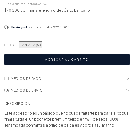
Precio sin impuestos
$64.462,81
$70.200
con
Transferencia o depósito bancario
Envío gratis
superando los
$200.000
FANTASIA (61)
COLOR
MEDIOS DE PAGO
MEDIOS DE ENVÍO
DESCRIPCIÓN
Este accesorio es un básico que no puede faltarte para darle el toque
final a tu traje. Un pochette premium tejido en twill de seda 100%
estampada con fantasía príncipe de gales y borde azul marino.