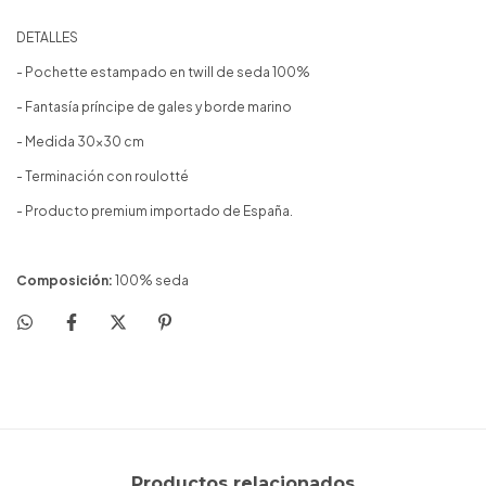
DETALLES
- Pochette estampado en twill de seda 100%
- Fantasía príncipe de gales y borde marino
- Medida 30x30 cm
- Terminación con roulotté
- Producto premium importado de España.
Composición:
100% seda
Productos relacionados