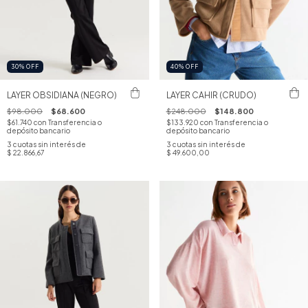
30
%
OFF
40
%
OFF
LAYER OBSIDIANA (NEGRO)
LAYER CAHIR (CRUDO)
$98.000
$68.600
$248.000
$148.800
$61.740
con
Transferencia o
$133.920
con
Transferencia o
depósito bancario
depósito bancario
3
cuotas sin interés de
3
cuotas sin interés de
$ 22.866,67
$ 49.600,00