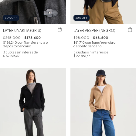
30
%
OFF
30
%
OFF
LAYER UNAKITA (GRIS)
LAYER VESPER (NEGRO)
$248.000
$173.600
$98.000
$68.600
$156.240
con
Transferencia o
$61.740
con
Transferencia o
depósito bancario
depósito bancario
3
cuotas sin interés de
3
cuotas sin interés de
$ 57.866,67
$ 22.866,67