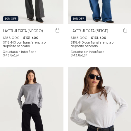
30
%
OFF
30
%
OFF
LAYER ULEXITA (NEGRO)
LAYER ULEXITA (BEIGE)
$188.000
$131.600
$188.000
$131.600
$118.440
con
Transferencia o
$118.440
con
Transferencia o
depósito bancario
depósito bancario
3
cuotas sin interés de
3
cuotas sin interés de
$ 43.866,67
$ 43.866,67