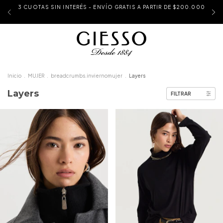
3 CUOTAS SIN INTERÉS - ENVÍO GRATIS A PARTIR DE $200.000
Inicio
.
MUJER
.
breadcrumbs.inviernomujer
.
Layers
Layers
FILTRAR