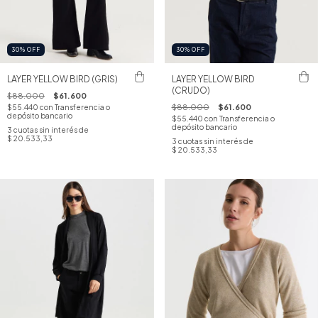
30
%
OFF
30
%
OFF
LAYER YELLOW BIRD (GRIS)
LAYER YELLOW BIRD
(CRUDO)
$88.000
$61.600
$88.000
$61.600
$55.440
con
Transferencia o
depósito bancario
$55.440
con
Transferencia o
depósito bancario
3
cuotas sin interés de
$ 20.533,33
3
cuotas sin interés de
$ 20.533,33