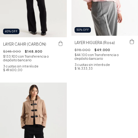
50
%
OFF
40
%
OFF
LAYER HIGUERA (Rosa)
LAYER CAHIR (CARBÓN)
$98.000
$49.000
$248.000
$148.800
$44.100
con
Transferencia o
$133.920
con
Transferencia o
depósito bancario
depósito bancario
3
cuotas sin interés de
3
cuotas sin interés de
$ 16.333,33
$ 49.600,00