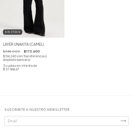
SIN STOCK
LAYER UNAKITA (CAMEL)
$248.000
$173.600
$156.240
con
Transferencia o
depósito bancario
3
cuotas sin interés de
$ 57.866,67
SUSCRIBITE A NUESTRO NEWSLETTER