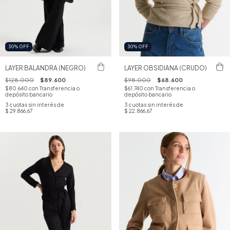
30
%
OFF
30
%
OFF
LAYER BALANDRA (NEGRO)
LAYER OBSIDIANA (CRUDO)
$128.000
$89.600
$98.000
$68.600
$80.640
con
Transferencia o
$61.740
con
Transferencia o
depósito bancario
depósito bancario
3
cuotas sin interés de
3
cuotas sin interés de
$ 29.866,67
$ 22.866,67