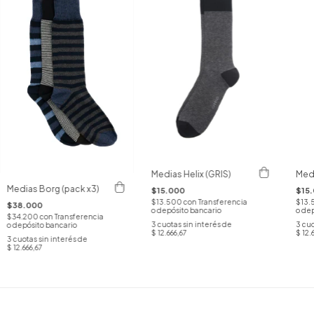
Medias Helix (GRIS)
Medi
Medias Borg (pack x3)
$15.000
$15
$13.500
con
Transferencia
$13.
$38.000
o depósito bancario
o dep
$34.200
con
Transferencia
3
cuotas sin interés de
3
cuo
o depósito bancario
$ 12.666,67
$ 12.
3
cuotas sin interés de
$ 12.666,67