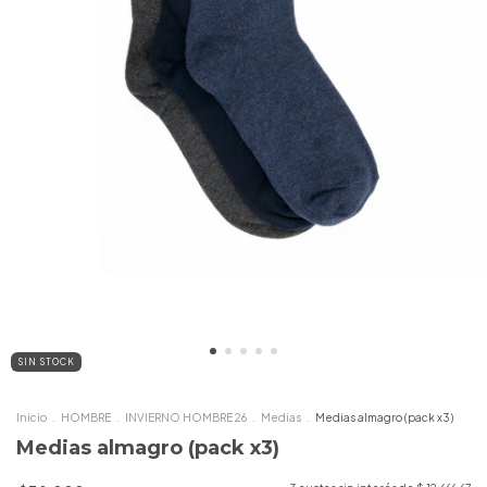
SIN STOCK
Inicio
.
HOMBRE
.
INVIERNO HOMBRE 26
.
Medias
.
Medias almagro (pack x3)
Medias almagro (pack x3)