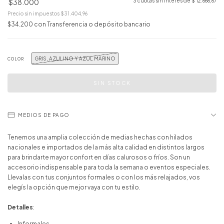
$38.000
3
cuotas sin interés de
$ 12.666,67
Precio sin impuestos
$31.404,96
$34.200
con
Transferencia o depósito bancario
GRIS, AZULINO Y AZUL MARINO
COLOR
MEDIOS DE PAGO
Tenemos una amplia colección de medias hechas con hilados
nacionales e importados de la más alta calidad en distintos largos
para brindarte mayor confort en días calurosos o fríos. Son un
accesorio indispensable para toda la semana o eventos especiales.
Llevalas con tus conjuntos formales o con los más relajados, vos
elegís la opción que mejor vaya con tu estilo.
Detalles
:
Informales