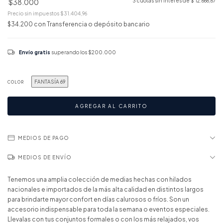
$38.000
3
cuotas sin interés de
$ 12.666,67
Precio sin impuestos
$31.404,96
$34.200
con
Transferencia o depósito bancario
Envío gratis
superando los
$200.000
FANTASÍA 69
COLOR
MEDIOS DE PAGO
MEDIOS DE ENVÍO
Tenemos una amplia colección de medias hechas con hilados
nacionales e importados de la más alta calidad en distintos largos
para brindarte mayor confort en días calurosos o fríos. Son un
accesorio indispensable para toda la semana o eventos especiales.
Llevalas con tus conjuntos formales o con los más relajados, vos