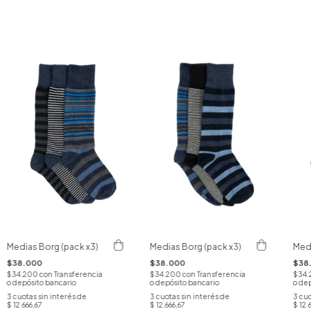
Medias Borg (pack x3)
Medias Borg (pack x3)
Medi
$38.000
$38.000
$38
$34.200
con
Transferencia
$34.200
con
Transferencia
$34
o depósito bancario
o depósito bancario
o dep
3
cuotas sin interés de
3
cuotas sin interés de
3
cuo
$ 12.666,67
$ 12.666,67
$ 12.