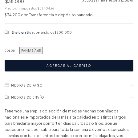
$38.000
3
cuotas sin interés de
$ 12.666,67
Precio sin impuestos
$31.404,96
$34.200
con
Transferencia o depósito bancario
Envío gratis
superando los
$200.000
FANTASÍA 65
COLOR
MEDIOS DE PAGO
MEDIOS DE ENVÍO
Tenemos una amplia colección de medias hechas con hilados
nacionales e importados de la más alta calidad en distintos largos
para brindarte mayor confort en días calurosos o fríos. Son un
accesorio indispensable para toda la semana o eventos especiales.
Llevalas con tus conjuntos formales o con los más relajados, vos