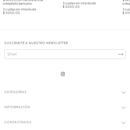
$34.200
con
Transferencia
$34
3
cuotas sin interés de
o depósito bancario
o dep
$ 5000,00
3
cuotas sin interés de
3
cuo
$ 5000,00
$ 50
SUSCRIBITE A NUESTRO NEWSLETTER
CATEGORÍAS
INFORMACIÓN
CONTACTÁNOS