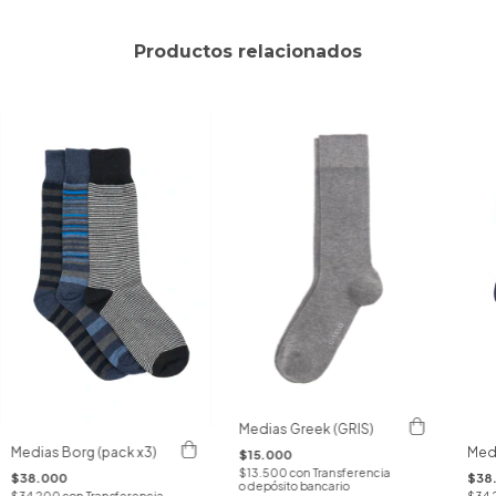
Productos relacionados
Medias Greek (GRIS)
Medias Borg (pack x3)
Medi
$15.000
$13.500
con
Transferencia
$38.000
$38
o depósito bancario