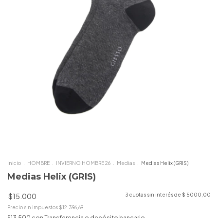
Inicio
.
HOMBRE
.
INVIERNO HOMBRE 26
.
Medias
.
Medias Helix (GRIS)
Medias Helix (GRIS)
$15.000
3
cuotas sin interés de
$ 5000,00
Precio sin impuestos
$12.396,69
$13.500
con
Transferencia o depósito bancario