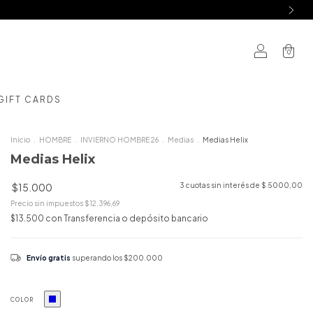
0
GIFT CARDS
Inicio
.
HOMBRE
.
INVIERNO HOMBRE 26
.
Medias
.
Medias Helix
Medias Helix
$15.000
3
cuotas sin interés de
$ 5000,00
Precio sin impuestos
$12.396,69
$13.500
con
Transferencia o depósito bancario
Envío gratis
superando los
$200.000
COLOR