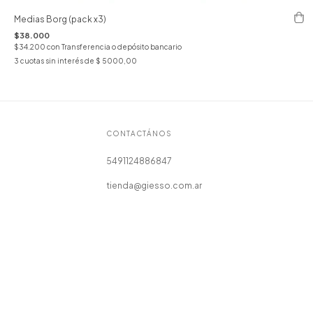
Medias Borg (pack x3)
$38.000
$34.200
con
Transferencia o depósito bancario
3
cuotas sin interés de
$ 5000,00
CONTACTÁNOS
5491124886847
tienda@giesso.com.ar