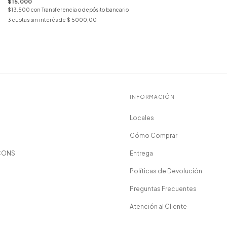
$15.000
$13.500
con
Transferencia o depósito bancario
3
cuotas sin interés de
$ 5000,00
INFORMACIÓN
Locales
Cómo Comprar
CONS
Entrega
Políticas de Devolución
Preguntas Frecuentes
Atención al Cliente