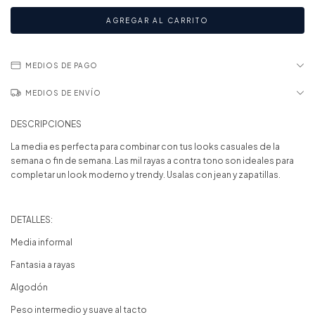
MEDIOS DE PAGO
MEDIOS DE ENVÍO
DESCRIPCIONES
La media es perfecta para combinar con tus looks casuales de la
semana o fin de semana. Las mil rayas a contra tono son ideales para
completar un look moderno y trendy. Usalas con jean y zapatillas.
DETALLES:
Media informal
Fantasia a rayas
Algodón
Peso intermedio y suave al tacto