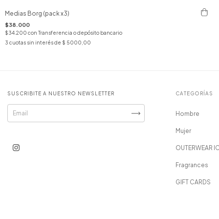
Medias Borg (pack x3)
$38.000
$34.200
con
Transferencia o depósito bancario
3
cuotas sin interés de
$ 5000,00
SUSCRIBITE A NUESTRO NEWSLETTER
CATEGORÍAS
Hombre
Mujer
OUTERWEAR I
Fragrances
GIFT CARDS