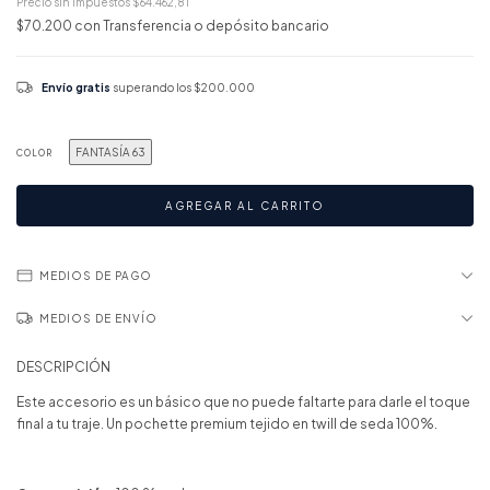
Precio sin impuestos
$64.462,81
$70.200
con
Transferencia o depósito bancario
Envío gratis
superando los
$200.000
FANTASÍA 63
COLOR
MEDIOS DE PAGO
MEDIOS DE ENVÍO
DESCRIPCIÓN
Este accesorio es un básico que no puede faltarte para darle el toque
final a tu traje. Un pochette premium tejido en twill de seda 100%.