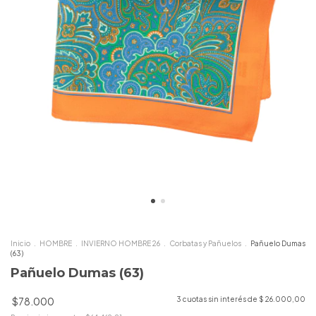
Inicio
.
HOMBRE
.
INVIERNO HOMBRE 26
.
Corbatas y Pañuelos
.
Pañuelo Dumas
(63)
Pañuelo Dumas (63)
$78.000
3
cuotas sin interés de
$ 26.000,00