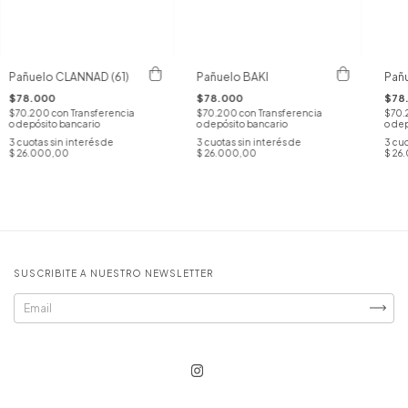
Pañuelo CLANNAD (61)
Pañuelo BAKI
Pañ
$78.000
$78.000
$78
$70.200
con
Transferencia
$70.200
con
Transferencia
$70
o depósito bancario
o depósito bancario
o dep
3
cuotas sin interés de
3
cuotas sin interés de
3
cuo
$ 26.000,00
$ 26.000,00
$ 26
SUSCRIBITE A NUESTRO NEWSLETTER