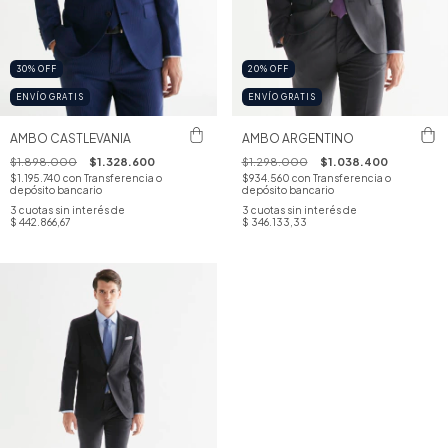
30
%
OFF
20
%
OFF
ENVÍO GRATIS
ENVÍO GRATIS
AMBO CASTLEVANIA
AMBO ARGENTINO
$1.898.000
$1.328.600
$1.298.000
$1.038.400
$1.195.740
con
Transferencia o
$934.560
con
Transferencia o
depósito bancario
depósito bancario
3
cuotas sin interés de
3
cuotas sin interés de
$ 442.866,67
$ 346.133,33