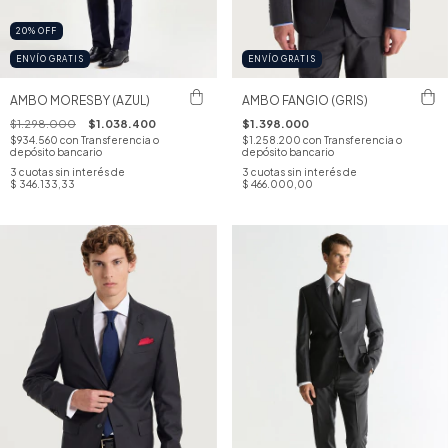
20
%
OFF
ENVÍO GRATIS
ENVÍO GRATIS
AMBO MORESBY (AZUL)
AMBO FANGIO (GRIS)
$1.298.000
$1.038.400
$1.398.000
$934.560
con
Transferencia o
$1.258.200
con
Transferencia o
depósito bancario
depósito bancario
3
cuotas sin interés de
3
cuotas sin interés de
$ 346.133,33
$ 466.000,00