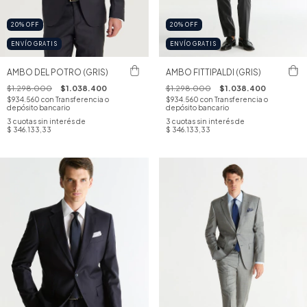
20
%
OFF
20
%
OFF
ENVÍO GRATIS
ENVÍO GRATIS
AMBO DEL POTRO (GRIS)
AMBO FITTIPALDI (GRIS)
$1.298.000
$1.038.400
$1.298.000
$1.038.400
$934.560
con
Transferencia o
$934.560
con
Transferencia o
depósito bancario
depósito bancario
3
cuotas sin interés de
3
cuotas sin interés de
$ 346.133,33
$ 346.133,33