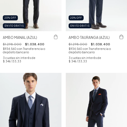
20
%
OFF
20
%
OFF
ENVÍO GRATIS
ENVÍO GRATIS
AMBO MANAL (AZUL)
AMBO TAURANGA (AZUL)
$1.298.000
$1.038.400
$1.298.000
$1.038.400
$934.560
con
Transferencia o
$934.560
con
Transferencia o
depósito bancario
depósito bancario
3
cuotas sin interés de
3
cuotas sin interés de
$ 346.133,33
$ 346.133,33