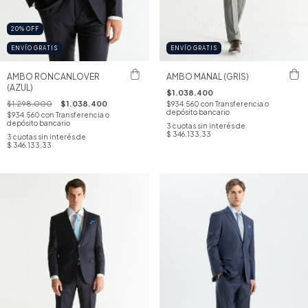
20
%
OFF
ENVÍO GRATIS
ENVÍO GRATIS
AMBO RONCANLOVER
AMBO MANAL (GRIS)
(AZUL)
$1.038.400
$1.298.000
$1.038.400
$934.560
con
Transferencia o
depósito bancario
$934.560
con
Transferencia o
depósito bancario
3
cuotas sin interés de
$ 346.133,33
3
cuotas sin interés de
$ 346.133,33