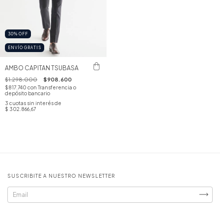
30
%
OFF
ENVÍO GRATIS
AMBO CAPITAN TSUBASA
$1.298.000
$908.600
$817.740
con
Transferencia o
depósito bancario
3
cuotas sin interés de
$ 302.866,67
SUSCRIBITE A NUESTRO NEWSLETTER