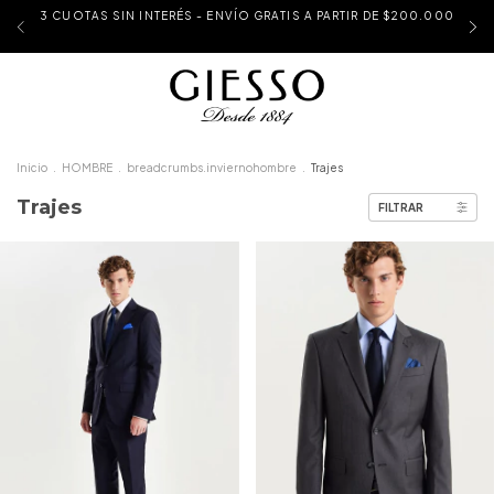
3 CUOTAS SIN INTERÉS - ENVÍO GRATIS A PARTIR DE $200.000
Inicio
.
HOMBRE
.
breadcrumbs.inviernohombre
.
Trajes
Trajes
FILTRAR