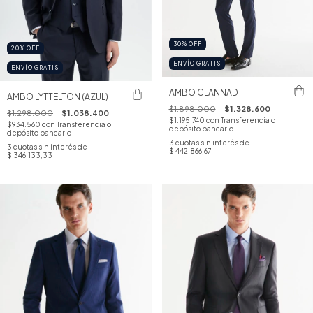
30
%
OFF
20
%
OFF
ENVÍO GRATIS
ENVÍO GRATIS
AMBO CLANNAD
AMBO LYTTELTON (AZUL)
$1.898.000
$1.328.600
$1.298.000
$1.038.400
$1.195.740
con
Transferencia o
$934.560
con
Transferencia o
depósito bancario
depósito bancario
3
cuotas sin interés de
3
cuotas sin interés de
$ 442.866,67
$ 346.133,33